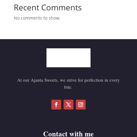
Recent Comments
No comments to show.
At our Ajanta Sweets, we strive for perfection in every
bite.
Contact with me