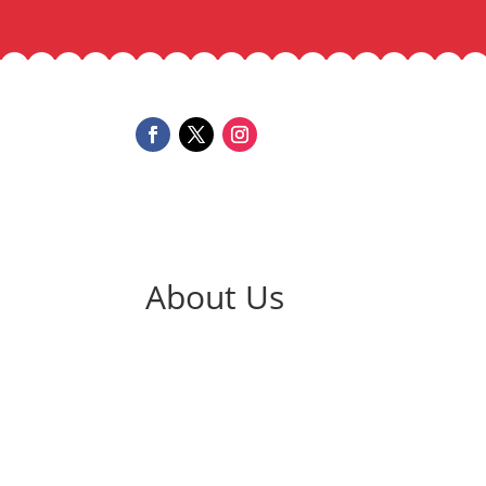
About Us