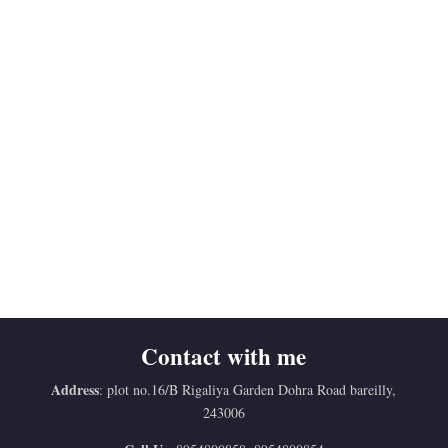
Contact with me
Address
: plot no.16/B Rigaliya Garden Dohra Road bareilly,
243006