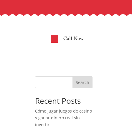
Call Now
Search
Recent Posts
Cómo jugar juegos de casino
y ganar dinero real sin
invertir