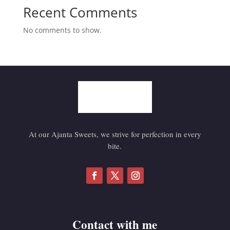
Recent Comments
No comments to show.
At our Ajanta Sweets, we strive for perfection in every
bite.
Contact with me