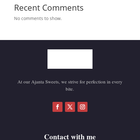
Recent Comments
No comments to show.
At our Ajanta Sweets, we strive for perfection in every
bite.
Contact with me